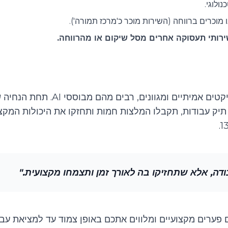
ולוגי.
ו מוכרים ברווחה (השירות מוכר כ'מרכז תמורה').
רותי תעסוקה אחרים מסל שיקום או מהרווחה.
בחממה תשתלבו בצוותי פיתוח ותעבדו 
בתעשייה כמו Slack, Jira ו-Git. תבנו תיק עבודות, תקבלו המלצות חמות ותחזקו 
ה, אלא שתחזיקו בה לאורך זמן ותצמחו מקצועית.
"
 פערים מקצועיים ומלווים אתכם באופן צמוד עד למציאת עב