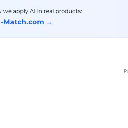
 we apply AI in real products:
a-Match.com →
P