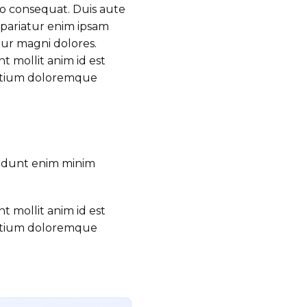
do consequat. Duis aute
a pariatur enim ipsam
tur magni dolores.
t mollit anim id est
santium doloremque
didunt enim minim
t mollit anim id est
santium doloremque