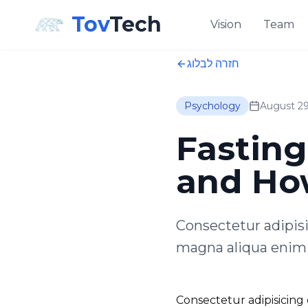
Tov
Tech
Vision
Team
חזרה לבלוג
Psychology
August 29
Fasting
and Ho
Consectetur adipisi
magna aliqua enim 
Consectetur adipisicing