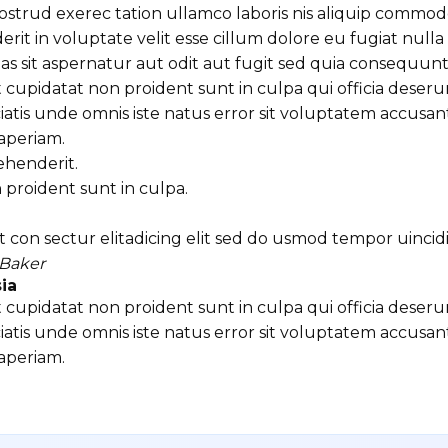
ostrud exerec tation ullamco laboris nis aliquip commo
erit in voluptate velit esse cillum dolore eu fugiat null
s sit aspernatur aut odit aut fugit sed quia consequun
cupidatat non proident sunt in culpa qui officia deserun
iatis unde omnis iste natus error sit voluptatem accu
aperiam.
ehenderit.
proident sunt in culpa.
 con sectur elitadicing elit sed do usmod tempor uinci
Baker
ia
cupidatat non proident sunt in culpa qui officia deserun
iatis unde omnis iste natus error sit voluptatem accu
aperiam.