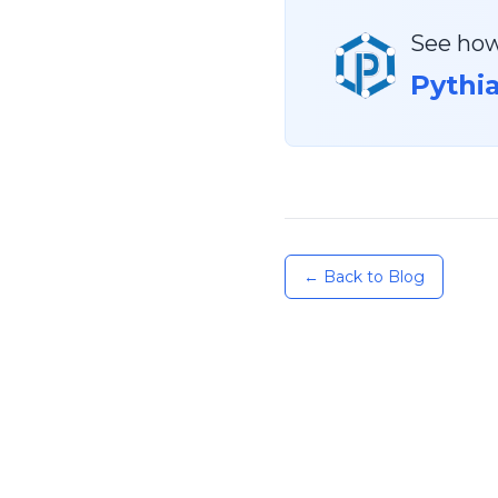
See how
Pythi
← Back to Blog