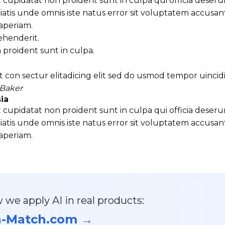
cupidatat non proident sunt in culpa qui officia deserun
iatis unde omnis iste natus error sit voluptatem accu
aperiam.
ehenderit.
proident sunt in culpa.
 con sectur elitadicing elit sed do usmod tempor uinci
Baker
ia
cupidatat non proident sunt in culpa qui officia deserun
iatis unde omnis iste natus error sit voluptatem accu
aperiam.
 we apply AI in real products:
a-Match.com →