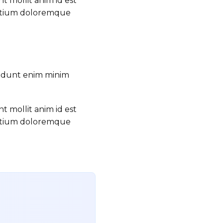
t mollit anim id est
santium doloremque
didunt enim minim
t mollit anim id est
santium doloremque