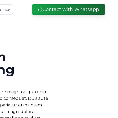
Contact with Whatsapp
עברית
h
ing
olore magna aliqua enim
do consequat. Duis aute
a pariatur enim ipsam
tur magni dolores.