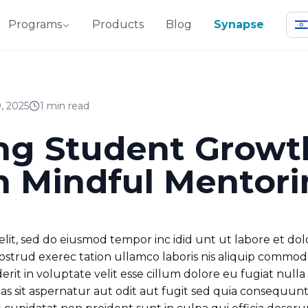
Programs
Products
Blog
Synapse
, 2025
1 min read
ing Student Growt
h Mindful Mentor
 elit, sed do eiusmod tempor inc idid unt ut labore et d
ostrud exerec tation ullamco laboris nis aliquip commo
erit in voluptate velit esse cillum dolore eu fugiat null
s sit aspernatur aut odit aut fugit sed quia consequun