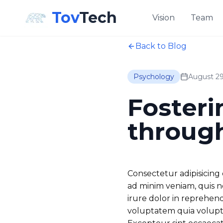
Tov
Tech
Vision
Team
Back to Blog
Psychology
August 29
Foster
throug
Consectetur adipisicing
ad minim veniam, quis n
irure dolor in reprehend
voluptatem quia volupta